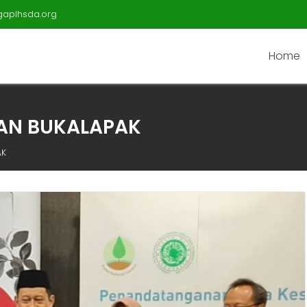
gaplhsda.org
Home
AN BUKALAPAK
AK