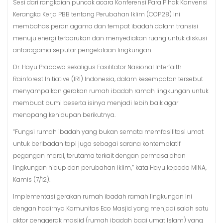
Sesi dari rangkaian puncak acara Konferensi Para Pihak Konvensi
Kerangka Kerja PBB tentang Perubahan Iklim (COP28) ini
membahas peran agama dan tempat ibadah dalam transisi
menuju energi terbarukan dan menyediakan ruang untuk diskusi
antaragama seputar pengelolaan lingkungan.
Dr. Hayu Prabowo sekaligus Fasilitator Nasional Interfaith
Rainforest Initiative (IRI) Indonesia, dalam kesempatan tersebut
menyampaikan gerakan rumah ibadah ramah lingkungan untuk
membuat bumi beserta isinya menjadi lebih baik agar
menopang kehidupan berikutnya.
“Fungsi rumah ibadah yang bukan semata memfasilitasi umat
untuk beribadah tapi juga sebagai sarana kontemplatif
pegangan moral, terutama terkait dengan permasalahan
lingkungan hidup dan perubahan iklim,” kata Hayu kepada MINA,
Kamis (7/12).
Implementasi gerakan rumah ibadah ramah lingkungan ini
dengan hadirnya Komunitas Eco Masjid yang menjadi salah satu
aktor penggerak masjid (rumah ibadah bagi umat Islam) yang