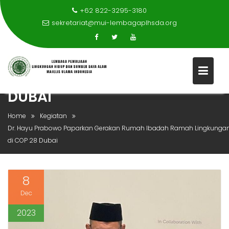
+62 822-3295-3180
sekretariat@mui-lembagaplhsda.org
DR. HAYU PRABOWO PAPARKA
Skip
GERAKAN RUMAH IBADAH
to
RAMAH LINGKUNGAN DI COP 2
content
DUBAI
Home
Kegiatan
Dr. Hayu Prabowo Paparkan Gerakan Rumah Ibadah Ramah Lingkunga
di COP 28 Dubai
8
Dec
2023