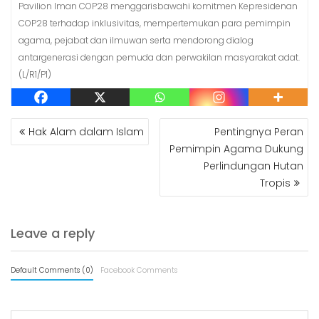
Pavilion Iman COP28 menggarisbawahi komitmen Kepresidenan
COP28 terhadap inklusivitas, mempertemukan para pemimpin
agama, pejabat dan ilmuwan serta mendorong dialog
antargenerasi dengan pemuda dan perwakilan masyarakat adat.
(L/R1/P1)
POST
Hak Alam dalam Islam
Pentingnya Peran
NAVIGATION
Pemimpin Agama Dukung
Perlindungan Hutan
Tropis
Leave a reply
Default Comments (0)
Facebook Comments