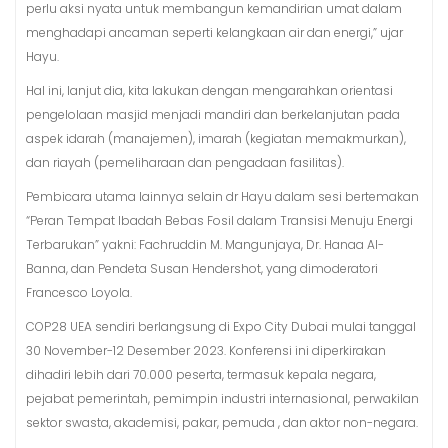
perlu aksi nyata untuk membangun kemandirian umat dalam
menghadapi ancaman seperti kelangkaan air dan energi,” ujar
Hayu.
Hal ini, lanjut dia, kita lakukan dengan mengarahkan orientasi
pengelolaan masjid menjadi mandiri dan berkelanjutan pada
aspek idarah (manajemen), imarah (kegiatan memakmurkan),
dan riayah (pemeliharaan dan pengadaan fasilitas).
Pembicara utama lainnya selain dr Hayu dalam sesi bertemakan
“Peran Tempat Ibadah Bebas Fosil dalam Transisi Menuju Energi
Terbarukan” yakni: Fachruddin M. Mangunjaya, Dr. Hanaa Al-
Banna, dan Pendeta Susan Hendershot, yang dimoderatori
Francesco Loyola.
COP28 UEA sendiri berlangsung di Expo City Dubai mulai tanggal
30 November-12 Desember 2023. Konferensi ini diperkirakan
dihadiri lebih dari 70.000 peserta, termasuk kepala negara,
pejabat pemerintah, pemimpin industri internasional, perwakilan
sektor swasta, akademisi, pakar, pemuda , dan aktor non-negara.