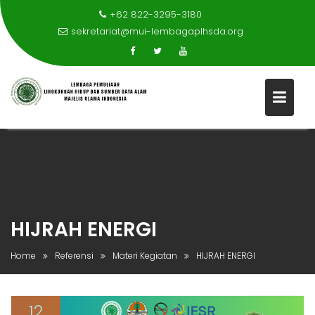
+62 822-3295-3180
sekretariat@mui-lembagaplhsda.org
Skip
to
content
HIJRAH ENERGI
Home
Referensi
Materi Kegiatan
HIJRAH ENERGI
12