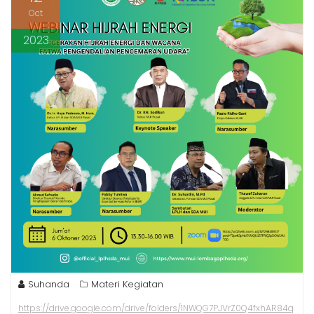
Oct
2023
Suhanda
Materi Kegiatan
https://drive.google.com/drive/folders/1NWQG7PJVrZ0Q4fxhAR84q