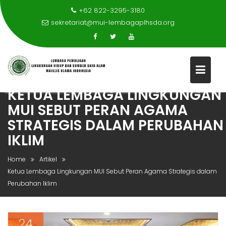
+62 822-3295-3180
sekretariat@mui-lembagaplhsda.org
KETUA LEMBAGA LINGKUNGAN
Skip
MUI SEBUT PERAN AGAMA
to
STRATEGIS DALAM PERUBAHAN
content
IKLIM
Home
Artikel
Ketua Lembaga Lingkungan MUI Sebut Peran Agama Strategis dalam
Perubahan Iklim
24