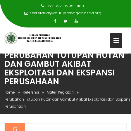
+62 822-3295-3180
sekretariat@mui-lembagaplhsda.org
PERUBAHAN TUTUPAN HUTAN
Skip
DAN GAMBUT AKIBAT
to
EKSPLOITASI DAN EKSPANSI
content
PERUSAHAAN
Home
Referensi
Materi Kegiatan
Perubahan Tutupan Hutan dan Gambut Akibat Eksploitasi dan Ekspans
Perusahaan
6