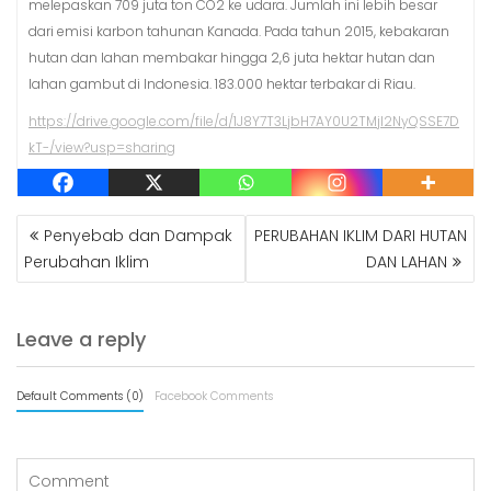
melepaskan 709 juta ton CO2 ke udara. Jumlah ini lebih besar
dari emisi karbon tahunan Kanada. Pada tahun 2015, kebakaran
hutan dan lahan membakar hingga 2,6 juta hektar hutan dan
lahan gambut di Indonesia. 183.000 hektar terbakar di Riau.
https://drive.google.com/file/d/1J8Y7T3LjbH7AY0U2TMjI2NyQSSE7D
kT-/view?usp=sharing
POST
Penyebab dan Dampak
PERUBAHAN IKLIM DARI HUTAN
NAVIGATION
Perubahan Iklim
DAN LAHAN
Leave a reply
Default Comments (0)
Facebook Comments