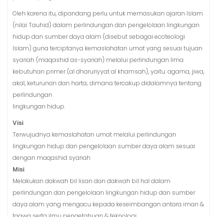
Oleh karena itu, dipandang perlu untuk memasukan ajaran Islam
(nilai Tauhid) dalam perlindungan dan pengelolaan lingkungan
hidup dan sumber daya alam (disebut sebagai ecoteologi
Islam) guna terciptanya kemaslahatan umat yang sesuai tujuan
syariah (maqashid as-syariah) melalui perlindungan lima
kebutuhan primer (al dharuriyyat al khamsah), yaitu: agama, jiwa,
akal, keturunan dan harta; dimana tercakup didalamnya tentang
perlindungan
lingkungan hidup.
Visi
Terwujudnya kemaslahatan umat melalui perlindungan
lingkungan hidup dan pengelolaan sumber daya alam sesuai
dengan maqashid syariah
Misi
Melakukan dakwah bil lisan dan dakwah bil hal dalam
perlindungan dan pengelolaan lingkungan hidup dan sumber
daya alam yang mengacu kepada keseimbangan antara iman &
taqwa serta ilmu pengetahuan & teknologi.