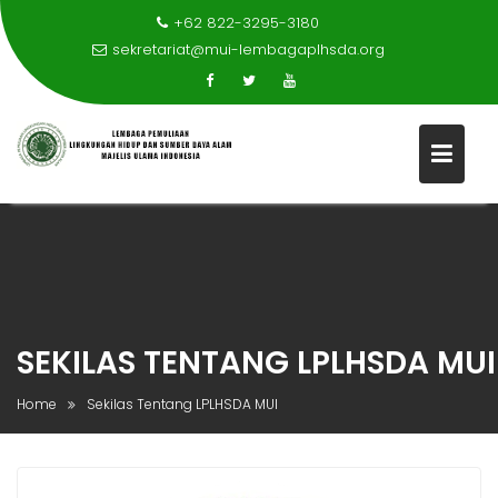
+62 822-3295-3180
sekretariat@mui-lembagaplhsda.org
Skip
to
content
SEKILAS TENTANG LPLHSDA MUI
Home
Sekilas Tentang LPLHSDA MUI