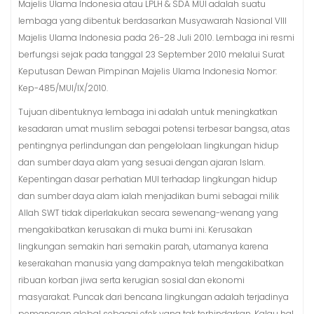
Majelis Ulama Indonesia atau LPLH & SDA MUI adalah suatu
lembaga yang dibentuk berdasarkan Musyawarah Nasional VIII
Majelis Ulama Indonesia pada 26-28 Juli 2010. Lembaga ini resmi
berfungsi sejak pada tanggal 23 September 2010 melalui Surat
Keputusan Dewan Pimpinan Majelis Ulama Indonesia Nomor:
Kep-485/MUI/IX/2010.
Tujuan dibentuknya lembaga ini adalah untuk meningkatkan
kesadaran umat muslim sebagai potensi terbesar bangsa, atas
pentingnya perlindungan dan pengelolaan lingkungan hidup
dan sumber daya alam yang sesuai dengan ajaran Islam.
Kepentingan dasar perhatian MUI terhadap lingkungan hidup
dan sumber daya alam ialah menjadikan bumi sebagai milik
Allah SWT tidak diperlakukan secara sewenang-wenang yang
mengakibatkan kerusakan di muka bumi ini. Kerusakan
lingkungan semakin hari semakin parah, utamanya karena
keserakahan manusia yang dampaknya telah mengakibatkan
ribuan korban jiwa serta kerugian sosial dan ekonomi
masyarakat. Puncak dari bencana lingkungan adalah terjadinya
pemanasan global sebagai efek yang tak terhindarkan. Kalau hal