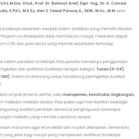
Putri, M.Env. Stud., Prof. Dr. Rahmat Arief, Dipl.-Ing., Dr. Ir. Conrad
da, S.Pd.I., M.E.Sy,
dan S. Faisal Parouq
A.,
SKM., M.Sc., M.M
serta
oMasjid diarahkan menjadi sistem sertifikasi yang memiliki standar
. Program ini diharapkan tidak membebani masjid, melainkan dapat
am CSR, dan para donor yang memiliki kepedulian terhadap
t sistem penilaian EcoMasjid. Para peserta menyetujui penggunaan
gkatan dan sertifikasi EcoMasjid dengan kategori:
Tunas (0–34),
100).
Sistem ini dirancang untuk mendorong peningkatan kualitas
.
rkan empat dimensi utama, yaitu
manajemen, konstruksi, lingkungan,
m indikator-indikator terukur. Para pakar juga memberikan berbagai
gurangi kualitas penilaian, termasuk penghapusan beberapa
ngan indikator yang memiliki substansi serupa.
naan instrumen agar lebih efektif dan mudah diterapkan. Sementara
ah yang jelas bagi masjid yang memperoleh sertifikasi EcoMasjid