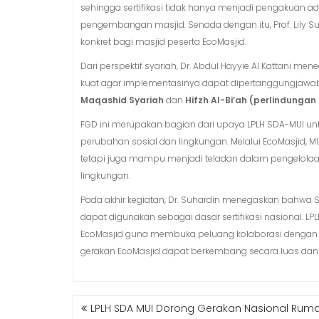
sehingga sertifikasi tidak hanya menjadi pengakuan ad
pengembangan masjid. Senada dengan itu, Prof. Lily
konkret bagi masjid peserta EcoMasjid.
Dari perspektif syariah, Dr. Abdul Hayyie Al Kattani m
kuat agar implementasinya dapat dipertanggungjawabka
Maqashid Syariah
dan
Hifzh Al-Bi’ah (perlindungan
FGD ini merupakan bagian dari upaya LPLH SDA-MUI un
perubahan sosial dan lingkungan. Melalui EcoMasjid, 
tetapi juga mampu menjadi teladan dalam pengelolaan
lingkungan.
Pada akhir kegiatan, Dr. Suhardin menegaskan bahwa St
dapat digunakan sebagai dasar sertifikasi nasional. L
EcoMasjid guna membuka peluang kolaborasi dengan 
gerakan EcoMasjid dapat berkembang secara luas dan b
POST
LPLH SDA MUI Dorong Gerakan Nasional Rum
NAVIGATION