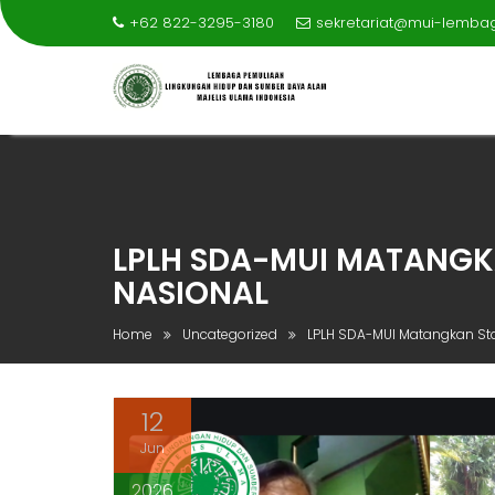
+62 822-3295-3180
sekretariat@mui-lemba
Skip
to
content
LPLH SDA-MUI MATANGKA
NASIONAL
Home
Uncategorized
LPLH SDA-MUI Matangkan Stan
12
Jun
2026