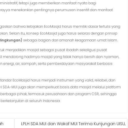
ministratif, tetapi juga memberikan manfaat nyata bagi
 Surayya menekankan pentingnya perumusan insentif dan manfaat
enegaskan bahwa kebijakan EcoMasjid harus memiliki dasar tertulis yang
n. Selain itu, konsep EcoMasjid juga harus selaras dengan prinsip
 lingkungan)
sebagai bagian dari amanah keagamaan umat Islam.
tuk menjadikan masjid sebagai pusat ibadah sekaligus pusat
MUI mendorong hadirnya masjid yang tidak hanya bersih dan nyaman,
 energi, air, sampah, serta pemberdayaan masyarakat berbasis
andar EcoMasjid harus menjadi instrumen yang valid, reliabel, dan
PLH SDA-MUI juga akan memperkuat basis data masjid melalui platform
berbagai pihak, termasuk perusahaan dan program CSR, sehingga
erkelanjutan di seluruh Indonesia.
ah
LPLH SDA MUI dan Wakaf MUI Terima Kunjungan UISU,