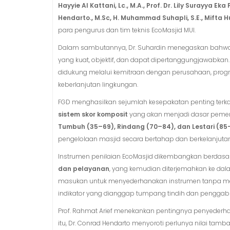
Hayyie Al Kattani, Lc., M.A., Prof. Dr. Lily Surayya Eka 
Hendarto., M.Sc, H. Muhammad Suhapli, S.E.,
Mifta Hu
para pengurus dan tim teknis EcoMasjid MUI.
Dalam sambutannya, Dr. Suhardin menegaskan bahwa Ec
yang kuat, objektif, dan dapat dipertanggungjawabkan
didukung melalui kemitraan dengan perusahaan, progr
keberlanjutan lingkungan.
FGD menghasilkan sejumlah kesepakatan penting terkai
sistem skor komposit
yang akan menjadi dasar pemerin
Tumbuh (35–69), Rindang (70–84), dan Lestari (85–
pengelolaan masjid secara bertahap dan berkelanjutan
Instrumen penilaian EcoMasjid dikembangkan berdasa
dan pelayanan
, yang kemudian diterjemahkan ke dala
masukan untuk menyederhanakan instrumen tanpa men
indikator yang dianggap tumpang tindih dan penggabu
Prof. Rahmat Arief menekankan pentingnya penyederha
itu, Dr. Conrad Hendarto menyoroti perlunya nilai tamb