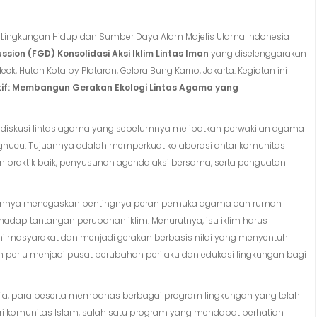
Lingkungan Hidup dan Sumber Daya Alam Majelis Ulama Indonesia
ssion (FGD) Konsolidasi Aksi Iklim Lintas Iman
yang diselenggarakan
, Hutan Kota by Plataran, Gelora Bung Karno, Jakarta. Kegiatan ini
atif: Membangun Gerakan Ekologi Lintas Agama yang
an diskusi lintas agama yang sebelumnya melibatkan perwakilan agama
 Konghucu. Tujuannya adalah memperkuat kolaborasi antar komunitas
n praktik baik, penyusunan agenda aksi bersama, serta penguatan
mbutannya menegaskan pentingnya peran pemuka agama dan rumah
ap tantangan perubahan iklim. Menurutnya, isu iklim harus
 masyarakat dan menjadi gerakan berbasis nilai yang menyentuh
perlu menjadi pusat perubahan perilaku dan edukasi lingkungan bagi
uzia, para peserta membahas berbagai program lingkungan yang telah
 komunitas Islam, salah satu program yang mendapat perhatian