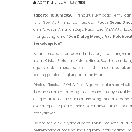
Admin LPLHSDA
Artikel
Jakarta, 10 Juni 2026
– Pengurus Lembaga Pemuliaan 
(LPLH SDA MUI) menghadiri kegiatan
Focus Group Discu
oleh Yayasan Amanah Daya Nusantara (AYANA) di Ecodeck
mengusung tema
“Dari Dialog Menuju Aksi Kolabor
Berkelanjutan”
.
Forum tersebut merupakan tindak lanjut dari rangkai
Islam, Kristen Protestan, Katolik, Hindu, Buddha, dan
agama dalam merespons krisis iklim melalui pertukara
jejaring gerakan lingkungan lintas iman.
Direktur Eksekutif AYANA, Rizal Algamar, dalam sa
ibadah dalam membangun kesadaran masyarakat terhad
diterjemahkan ke dalam bahasa yang mudah dipahami
akar rumput. Ia juga menekankan bahwa rumah ibadah 
masyarakat.
Dalam sesi diskusi yang dipandu oleh Prof. Amelia Fa
berkembang di masing-masing komunitas agama. Dari