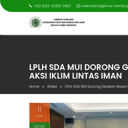
+62 822-3295-3180
sekretariat@mui-lemba
Skip
to
content
LPLH SDA MUI DORONG 
AKSI IKLIM LINTAS IMAN
Home
Artikel
LPLH SDA MUI Dorong Gerakan Nasio
11
Jun
2026