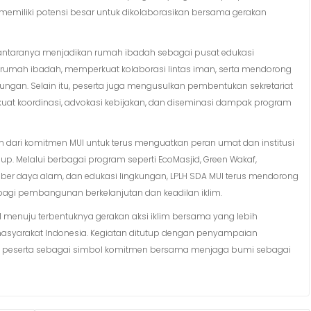
ai memiliki potensi besar untuk dikolaborasikan bersama gerakan
 antaranya menjadikan rumah ibadah sebagai pusat edukasi
umah ibadah, memperkuat kolaborasi lintas iman, serta mendorong
ngan. Selain itu, peserta juga mengusulkan pembentukan sekretariat
kuat koordinasi, advokasi kebijakan, dan diseminasi dampak program
n dari komitmen MUI untuk terus menguatkan peran umat dan institusi
. Melalui berbagai program seperti EcoMasjid, Green Wakaf,
er daya alam, dan edukasi lingkungan, LPLH SDA MUI terus mendorong
 bagi pembangunan berkelanjutan dan keadilan iklim.
l menuju terbentuknya gerakan aksi iklim bersama yang lebih
 masyarakat Indonesia. Kegiatan ditutup dengan penyampaian
ruh peserta sebagai simbol komitmen bersama menjaga bumi sebagai