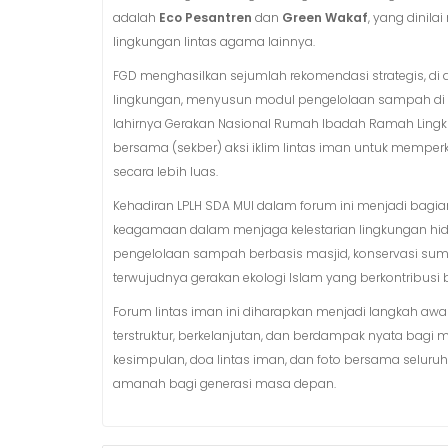
adalah
Eco Pesantren
dan
Green Wakaf
, yang dinil
lingkungan lintas agama lainnya.
FGD menghasilkan sejumlah rekomendasi strategis, di
lingkungan, menyusun modul pengelolaan sampah di r
lahirnya Gerakan Nasional Rumah Ibadah Ramah Lingku
bersama (sekber) aksi iklim lintas iman untuk memper
secara lebih luas.
Kehadiran LPLH SDA MUI dalam forum ini menjadi bagia
keagamaan dalam menjaga kelestarian lingkungan hidup
pengelolaan sampah berbasis masjid, konservasi sumb
terwujudnya gerakan ekologi Islam yang berkontribusi
Forum lintas iman ini diharapkan menjadi langkah awa
terstruktur, berkelanjutan, dan berdampak nyata bagi
kesimpulan, doa lintas iman, dan foto bersama selu
amanah bagi generasi masa depan.