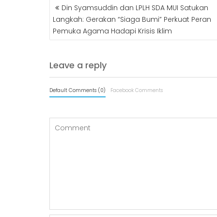
POST
Din Syamsuddin dan LPLH SDA MUI Satukan
NAVIGATION
Langkah: Gerakan “Siaga Bumi” Perkuat Peran
Pemuka Agama Hadapi Krisis Iklim
Leave a reply
Default Comments (0)
Facebook Comments