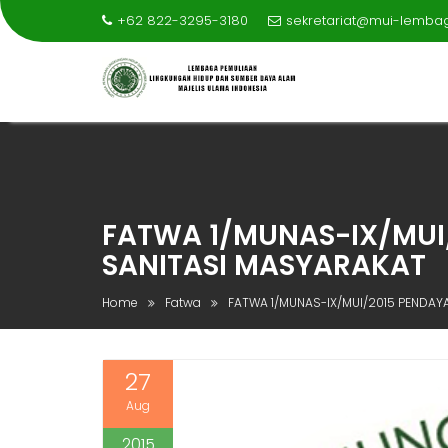
+62 822-3295-3180
sekretariat@mui-lemba
Skip
to
content
FATWA 1/MUNAS-IX/MUI
SANITASI MASYARAKAT
Home
Fatwa
FATWA 1/MUNAS-IX/MUI/2015 PENDA
27
Aug
2015