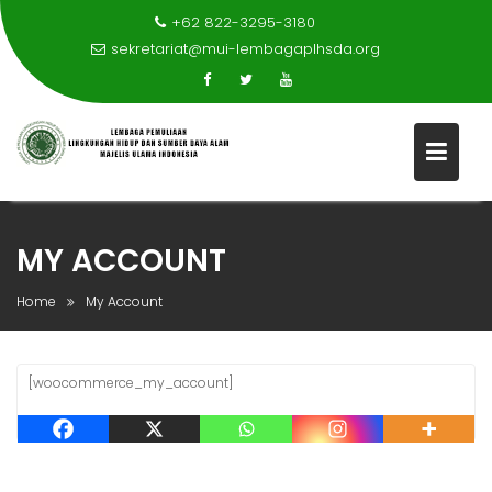
+62 822-3295-3180
sekretariat@mui-lembagaplhsda.org
Skip
to
content
MY ACCOUNT
Home
My Account
[woocommerce_my_account]